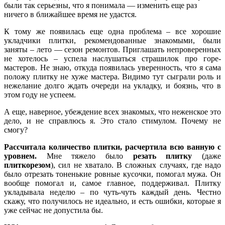
были так серьезны, что я понимала — изменить еще раз
ничего в ближайшее время не удастся.
К тому же появилась еще одна проблема – все хорошие
укладчики плитки, рекомендованные знакомыми, были
заняты – лето — сезон ремонтов. Приглашать непроверенных
не хотелось – успела наслушаться страшилок про горе-
мастеров. Не знаю, откуда появилась уверенность, что я сама
положу плитку не хуже мастера. Видимо тут сыграли роль и
нежелание долго ждать очереди на укладку, и боязнь, что в
этом году не успеем.
А еще, наверное, убеждение всех знакомых, что неженское это
дело, и не справлюсь я. Это стало стимулом. Почему не
смогу?
Рассчитала количество плитки, расчертила всю ванную с
уровнем.
Мне тяжело было
резать плитку
(даже
плиткорезом
), сил не хватало. В сложных случаях, где надо
было отрезать тоненькие ровные кусочки, помогал мужа. Он
вообще помогал и, самое главное, поддерживал. Плитку
укладывала неделю – по чуть-чуть каждый день. Честно
скажу, что получилось не идеально, и есть ошибки, которые я
уже сейчас не допустила бы.