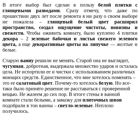
В итоге выбор был сделан в пользу
белой плитки с
глянцевыми разводами
. Сразу отмечу, что даже по
прошествии двух лет после ремонта я ни разу о своем выборе
не пожалела –
глянцевый белый цвет расширил
пространство, создал ощущение чистоты, новизны и
свежести.
Чтобы оживить комнату, было куплено 4 плитки
декора
– 2
зеленые бабочки
и листья свежего зеленого
цвета,
а еще
декоративные цветы на липучке
— желтые и
белые.
Старую
ванну
решили не менять. Старой она не выглядит,
чугунная
, добротная, выдержала множество ударов и осталась
цела. Не испортили ее и чистки с использованием различных
моющих средств. Единственное, что мне хотелось поменять –
это ее
салатовый цвет
. Почему-то хотелось
белую
. Но все-
таки было принято решение не расставаться с проверенной
вещью. Не жалеем до сих пор. В итоге стены в ванной
комнате стали белыми, а замазку для
плиточных швов
подобрали в тон ванны –
светло-зеленые
. Неплохо
получилось.