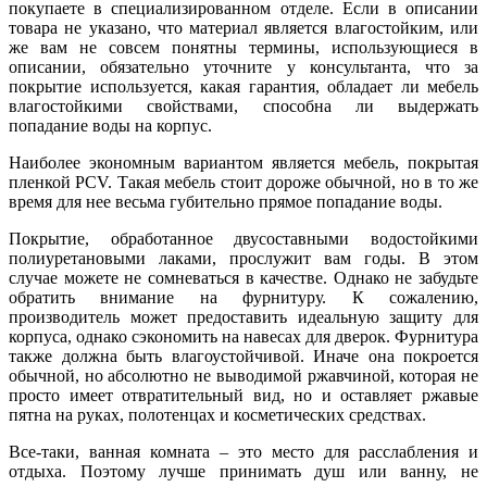
покупаете в специализированном отделе. Если в описании
товара не указано, что материал является влагостойким, или
же вам не совсем понятны термины, использующиеся в
описании, обязательно уточните у консультанта, что за
покрытие используется, какая гарантия, обладает ли мебель
влагостойкими свойствами, способна ли выдержать
попадание воды на корпус.
Наиболее экономным вариантом является мебель, покрытая
пленкой PCV. Такая мебель стоит дороже обычной, но в то же
время для нее весьма губительно прямое попадание воды.
Покрытие, обработанное двусоставными водостойкими
полиуретановыми лаками, прослужит вам годы. В этом
случае можете не сомневаться в качестве. Однако не забудьте
обратить внимание на фурнитуру. К сожалению,
производитель может предоставить идеальную защиту для
корпуса, однако сэкономить на навесах для дверок. Фурнитура
также должна быть влагоустойчивой. Иначе она покроется
обычной, но абсолютно не выводимой ржавчиной, которая не
просто имеет отвратительный вид, но и оставляет ржавые
пятна на руках, полотенцах и косметических средствах.
Все-таки, ванная комната – это место для расслабления и
отдыха. Поэтому лучше принимать душ или ванну, не