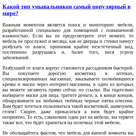
Какой тип умывальников самый популярный в
мире?
Важным моментом является поиск и мониторинг мебели,
разработанной специально для помещений с повышенной
влажностью. Если вы не предусмотрите этот момент, то
мебель не прослужит и месяца, как ее дверцы и стенки начнут
разбухать от влаги, принимая крайне неэстетичный вид,
постепенно разрушаясь и, более того, неся угрозу
заболеваний.
Разбухший от влаги корпус становится рассадником бактерий.
Вы покупаете дорогую косметику в аптеках,
специализированных магазинах, заказываете полюбившиеся
кремы и маски через интернет-магазины, в один из которых
вы можете заглянуть прямо сейчас по ссылке. Вы тщательно
выбираете маски для лица, тратите деньги, а, в конце концов,
обнаруживаете на любимых тюбиках черные пятна плесени.
Вам будет хотеться пользоваться такой косметикой, шампунем,
гелем? Скорее, даже прикасаться к ним будет крайне
неприятно. То есть, сэкономив один раз на мебели, вы теряете
также все, что будет храниться на полочках этой мебели.
Не обольщайтесь фактом, что мебель для ванной комнаты вы