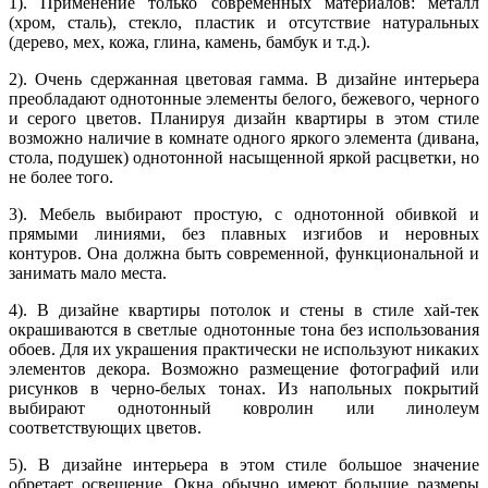
1). Применение только современных материалов: металл
(хром, сталь), стекло, пластик и отсутствие натуральных
(дерево, мех, кожа, глина, камень, бамбук и т.д.).
2). Очень сдержанная цветовая гамма. В дизайне интерьера
преобладают однотонные элементы белого, бежевого, черного
и серого цветов. Планируя дизайн квартиры в этом стиле
возможно наличие в комнате одного яркого элемента (дивана,
стола, подушек) однотонной насыщенной яркой расцветки, но
не более того.
3). Мебель выбирают простую, с однотонной обивкой и
прямыми линиями, без плавных изгибов и неровных
контуров. Она должна быть современной, функциональной и
занимать мало места.
4). В дизайне квартиры потолок и стены в стиле хай-тек
окрашиваются в светлые однотонные тона без использования
обоев. Для их украшения практически не используют никаких
элементов декора. Возможно размещение фотографий или
рисунков в черно-белых тонах. Из напольных покрытий
выбирают однотонный ковролин или линолеум
соответствующих цветов.
5). В дизайне интерьера в этом стиле большое значение
обретает освещение. Окна обычно имеют большие размеры