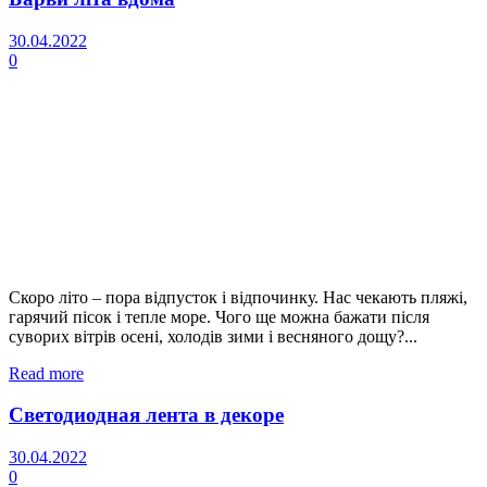
30.04.2022
0
Скоро літо – пора відпусток і відпочинку. Нас чекають пляжі,
гарячий пісок і тепле море. Чого ще можна бажати після
суворих вітрів осені, холодів зими і весняного дощу?...
Read more
Светодиодная лента в декоре
30.04.2022
0