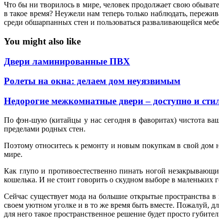
Что бы ни творилось в мире, человек продолжает свою обывате
в такое время? Неужели нам теперь только наблюдать, пережива
среди обшарпанных стен и пользоваться разваливающейся мебел
You might also like
Двери ламинированные ПВХ
Ролеты на окна: делаем дом неуязвимым
Недорогие межкомнатные двери – доступно и сти
По фэн-шую (китайцы у нас сегодня в фаворитах) чистота ва
пределами родных стен.
Поэтому относитесь к ремонту и новым покупкам в свой дом н
мире.
Как глупо и противоестественно пинать ногой незакрывающи
кошелька. И не стоит говорить о скудном выборе в маленьких 
Сейчас существует мода на большие открытые пространства в 
своем уютном уголке и в то же время быть вместе. Пожалуй, дл
для него такое пространственное решение будет просто губите