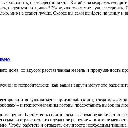
льскую жизнь, несмотря ни на что. Китайская мудрость говорит
ть, надеяться на лучшее? Уж лучше это самое лучшее строить. И 
ью, мир не станет лучше. Скорее вы сами выйдете на улицу и в
льно
шего дома, со вкусом расставленная мебель и продуманность п
ужно не потребительски, как ваши недруги могут это расценить,
еся двери и вслушиваться в противный скрип, когда межкомна
городках – интернет-магазины готовы предоставить выбор на лю
помещении. В этом есть свои плюсы – огромное количество све
я семьи экстравертов это идеальное решение – ничто не мешает 
льно. Чтобы работать и отдыхать ему просто необходимы тишина