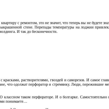
вартиру с ремонтом, это не значит, что теперь вы не будете знат
выкрашенной стене. Перепады температуры на лоджии привлекл
олдинга. И так до бесконечности.
 с красками, растворителями, гвоздей и саморезов. И самое глав
ане, что одолжат перфоратор и стремянку. Люди, пережившие ме
 О классном таком перфораторе. И о болгарке. Самостоятельно
сами понимаете…