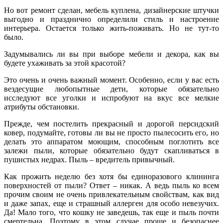
Но вот ремонт сделан, мебель куплена, дизайнерские штучки
выгодно и празднично определили стиль и настроение
интерьера. Остается только жить-поживать. Но не тут-то
было.
Задумывались ли вы при выборе мебели и декора, как вы
будете ухаживать за этой красотой?
Это очень и очень важный момент. Особенно, если у вас есть
вездесущие любопытные дети, которые обязательно
исследуют все уголки и испробуют на вкус все мелкие
атрибуты обстановки.
Прежде, чем постелить прекрасный и дорогой персидский
ковер, подумайте, готовы ли вы не просто пылесосить его, но
делать это аппаратом моющим, способным поглотить все
залежи пыли, которые обязательно будут скапливаться в
пушистых недрах. Пыль – вредитель привычный.
Как прожить неделю без хотя бы единоразового клининга
поверхностей от пыли? Ответ – никак. А ведь пыль ко всем
прочим своим не очень привлекательным свойствам, как вид
и даже запах, еще и страшный аллерген для особо невезучих.
Да! Мало того, что кошку не заведешь, так еще и пыль почти
смертельна. Поэтому в этом случае проще и безопаснее