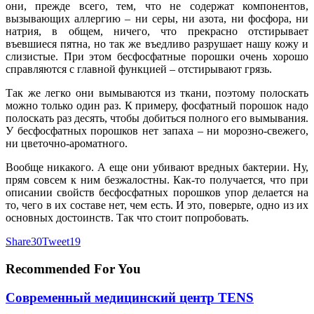
они, прежде всего, тем, что не содержат компонентов,
вызывающих аллергию – ни серы, ни азота, ни фосфора, ни
натрия, в общем, ничего, что прекрасно отстирывает
въевшиеся пятна, но так же въедливо разрушает нашу кожу и
слизистые. При этом бесфосфатные порошки очень хорошо
справляются с главной функцией – отстирывают грязь.
Так же легко они вымываются из ткани, поэтому полоскать
можно только один раз. К примеру, фосфатный порошок надо
полоскать раз десять, чтобы добиться полного его вымывания.
У бесфосфатных порошков нет запаха – ни морозно-свежего,
ни цветочно-ароматного.
Вообще никакого. А еще они убивают вредных бактерии. Ну,
прям совсем к ним безжалостны. Как-то получается, что при
описании свойств бесфосфатных порошков упор делается на
то, чего в их составе нет, чем есть. И это, поверьте, одно из их
основных достоинств. Так что стоит попробовать.
Share
30
Tweet
19
Recommended For You
Современный медицинский центр TENS