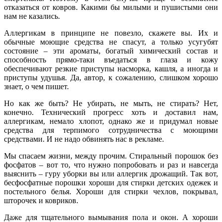
отказаться от ковров. Какими бы милыми и пушистыми они
нам не казались.
Аллергикам в принципе не повезло, скажете вы. Их и
обычные моющие средства не спасут, а только усугубят
состояние – эти ароматы, богатый химический состав и
способность прямо-таки въедаться в глаза и кожу
обеспечивают резкие приступы насморка, кашля, а иногда и
приступы удушья. Да, автор, к сожалению, слишком хорошо
знает, о чем пишет.
Но как же быть? Не убирать, не мыть, не стирать? Нет,
конечно. Технический прогресс хоть и доставил нам,
аллергикам, немало хлопот, однако же и придумал новые
средства для терпимого сотрудничества с моющими
средствами. И не надо обвинять нас в рекламе.
Мы спасаем жизни, между прочим. Стиральный порошок без
фосфатов – вот то, что нужно попробовать и раз и навсегда
выяснить – гуру уборки вы или аллергик дрожащий. Так вот,
бесфосфатные порошки хороши для стирки детских одежек и
постельного белья. Хороши для стирки чехлов, покрывал,
шторочек и ковриков.
Даже для тщательного вымывания пола и окон. А хороши