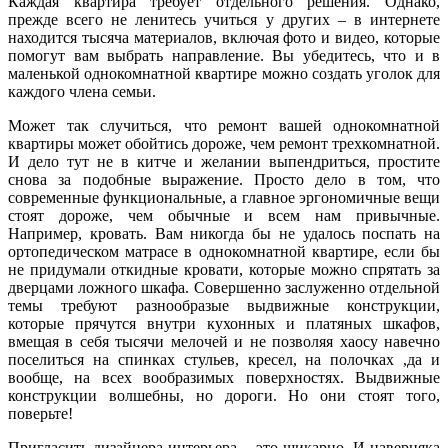
Каждая квартира требует отдельного решения. Однако,
прежде всего не ленитесь учиться у других – в интернете
находится тысяча материалов, включая фото и видео, которые
помогут вам выбрать направление. Вы убедитесь, что и в
маленькой однокомнатной квартире можно создать уголок для
каждого члена семьи.
Может так случиться, что ремонт вашей однокомнатной
квартиры может обойтись дороже, чем ремонт трехкомнатной.
И дело тут не в китче и желании выпендриться, простите
снова за подобные выражение. Просто дело в том, что
современные функциональные, а главное эргономичные вещи
стоят дороже, чем обычные и всем нам привычные.
Например, кровать. Вам никогда бы не удалось поспать на
ортопедическом матрасе в однокомнатной квартире, если бы
не придумали откидные кровати, которые можно спрятать за
дверцами ложного шкафа. Совершенно заслуженно отдельной
темы требуют разнообразые выдвижные конструкции,
которые прячутся внутри кухонных и платяных шкафов,
вмещая в себя тысячи мелочей и не позволяя хаосу навечно
поселиться на спинках стульев, кресел, на полочках ,да и
вообще, на всех вообразимых поверхностях. Выдвижные
конструкции волшебны, но дороги. Но они стоят того,
поверьте!
Пригласить дизайнера интерьера – это шикарно. И наверняка