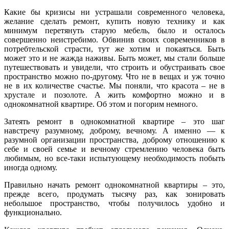
Какие бы кризисы ни устрашали современного человека,
желание сделать ремонт, купить новую технику и как
минимум перетянуть старую мебель, было и осталось
совершенно неистребимо. Обвинив своих современников в
потребтельской страсти, тут же хотим и покаяться. Быть
может это и не жажда наживы. Быть может, мы стали больше
путешествовать и увидели, что строить и обустраивать свое
пространство можно по-другому. Что не в вещах и уж точно
не в их количестве счастье. Мы поняли, что красота – не в
хрустале и позолоте. А жить комфортно можно и в
однокомнатной квартире. Об этом и погорим немного.
Затеять ремонт в однокомнатной квартире – это шаг
навстречу разумному, доброму, вечному. А именно — к
разумной организации пространства, доброму отношению к
себе и своей семье и вечному стремлению человека быть
любимым, но все-таки испытующему необходимость побыть
иногда одному.
Правильно начать ремонт однокомнатной квартиры – это,
прежде всего, продумать тысячу раз, как зонировать
небольшое пространство, чтобы получилось удобно и
функционально.