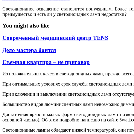
Светодиоидное освещение становится популярным. Более то
преимущество и есть ли у светодиоидных ламп недостатки?
You might also like
Современный медицинский центр TENS
Дело мастера боится
Съемная квартира – не приговор
Из положительных качеств светодиоидных ламп, прежде всего,
При оптимальных условиях срок службы светодиоидных ламп в
При включении и выключении светодиоидных ламп отсутствует и
Большинство видов люминисцентных ламп невозможно диммиро
Достаточная яркость малых форм светодиоидных ламп позвол
основной частью). Об этом подробно написано на сайте 5watt.c
Светодиоидные лампы обладают низкой температурой, они поч