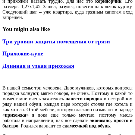
и прихожей назвать трудно. Для нас это
коридорчик
. Его
размеры 1,27х1,45. Зашел, разулся, повесил на крючок куртку.
Следующий шаг – уже квартира, куда грязным сапогам вход
запрещен.
You might also like
Три уровни защиты помещения от грязи
Прихожие-купе
Длинная и узкая прихожая
В нашей семье три человека. Двое мужиков, которых вопросы
порядка волнуют, мягко говоря, не очень. Поэтому в какой-то
момент мне очень захотелось
навести порядок
в нестройном
ряду нашей обуви, каждая пара которой стояла где хотела и
как хотела. О той мебели, которую ласково называют в народе
«прихожка»
я пока еще только мечтаю, поэтому мысль
работала в направлении, как все сделать
экономно, просто и
быстро
. Родился вариант со
скамеечкой под обувь
.