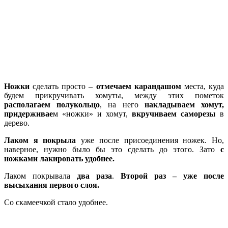
Ножки
сделать просто –
отмечаем карандашом
места, куда
будем прикручивать хомуты, между этих пометок
располагаем полукольцо
, на него
накладываем хомут,
придерживае
м «ножки» и хомут,
вкручиваем саморезы
в
дерево.
Лаком я покрыла
уже после присоединения ножек. Но,
наверное, нужно было бы это сделать до этого. Зато
с
ножками лакировать удобнее.
Лаком покрывала
два раза
.
Второй раз – уже после
высыхания первого слоя.
Со скамеечкой стало удобнее.