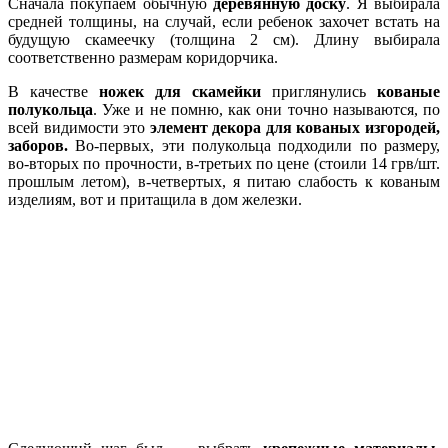
Сначала покупаем обычную
деревянную доску
. Я выбирала
средней толщины, на случай, если ребенок захочет встать на
будущую скамеечку (толщина 2 см). Длину выбирала
соответственно размерам коридорчика.
В качестве
ножек для скамейки
приглянулись
кованые
полукольца
. Уже и не помню, как они точно называются, по
всей видимости это
элемент декора для кованых изгородей,
заборов.
Во-первых, эти полукольца подходили по размеру,
во-вторых по прочности, в-третьих по цене (стоили 14 грв/шт.
прошлым летом), в-четвертых, я питаю слабость к кованым
изделиям, вот и притащила в дом железки.