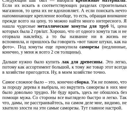
Следующий шаг был — выбрать
крепежные материалы
.
Если их искать в соответствующих разделах строительных
магазинов, то цена их не вдохновляет. А если поискать нечто
напоминающее крепление вообще, то есть, обращая внимание
прежде всего на цену, то можно найти много интересного. Я
нашла чудесные
металлические хомуты для труб ½
, цена
которых была 2 грв/шт. Хорошо, что от одного хомута так и не
оторвала наклейку, а то бы название ни в жизнь не
вспомнила, и пришлось бы говорить «вот такие штуки, как на
фото». Под хомуты еще прикупила
саморезы
(недлинные,
конечно, у меня ж всего 2 см толщины).
Дальше нужно было купить
лак для древесины
. Это легко,
потому как ассортимент большой, к тому же товар этот всегда
в хозяйстве пригодится. Ну, в моем хозяйстве точно.
Самое сложное было – это, конечно
сборка
. Уж не помню, что
за породу дерева я выбрала, но вкрутить саморезы в них мне
было довольно трудно. Не буду врать, здесь не обошлось без
помощи мужа. Со стороны все выглядело быстро и легко. Так
что, дамы, не расстраивайтесь, на самом деле мне, видимо, не
хватило злости на эти самые саморезы. Тут главное настрой.