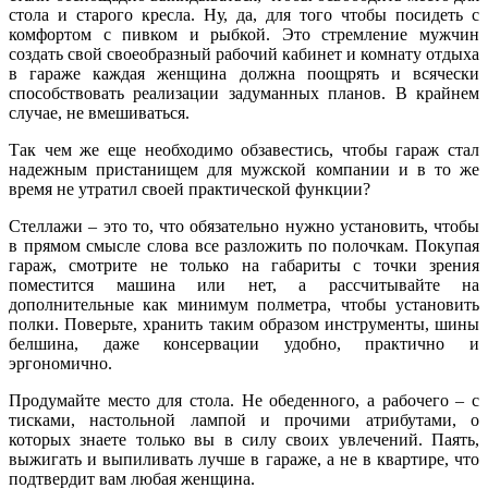
стола и старого кресла. Ну, да, для того чтобы посидеть с
комфортом с пивком и рыбкой. Это стремление мужчин
создать свой своеобразный рабочий кабинет и комнату отдыха
в гараже каждая женщина должна поощрять и всячески
способствовать реализации задуманных планов. В крайнем
случае, не вмешиваться.
Так чем же еще необходимо обзавестись, чтобы гараж стал
надежным пристанищем для мужской компании и в то же
время не утратил своей практической функции?
Стеллажи – это то, что обязательно нужно установить, чтобы
в прямом смысле слова все разложить по полочкам. Покупая
гараж, смотрите не только на габариты с точки зрения
поместится машина или нет, а рассчитывайте на
дополнительные как минимум полметра, чтобы установить
полки. Поверьте, хранить таким образом инструменты, шины
белшина, даже консервации удобно, практично и
эргономично.
Продумайте место для стола. Не обеденного, а рабочего – с
тисками, настольной лампой и прочими атрибутами, о
которых знаете только вы в силу своих увлечений. Паять,
выжигать и выпиливать лучше в гараже, а не в квартире, что
подтвердит вам любая женщина.