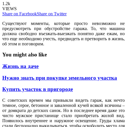
1.2k
VIEWS
Share on Facebook
Share on Twitter
Существуют моменты, которые просто невозможно не
предусмотреть при обустройстве гаража. То, что машина
должна свободно въезжать-выезжать понятно даже ежам, но
что еще необходимо учесть, предвидеть и претворить в жизнь,
об этом и поговорим.
You might also like
Жизнь на даче
Нужно знать при покупке земельного участка
Купить участок в пригороде
С советских времен мы привыкли видеть гараж, как нечто
темное, серое, бетонное и заваленной кучей всякой всячины –
от домкрата до детских санок. Но в последнее время даже это
чисто мужское пристанище стало приобретать жилой вид.
Появилось внутреннее и наружное освещение. Груды хлама
стали беспощадно выкидываться, чтобы освободить место для