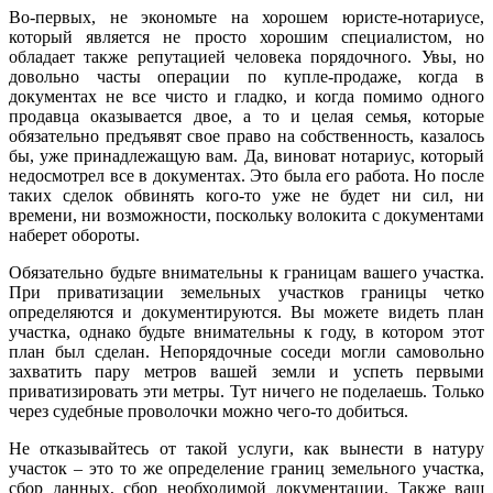
Во-первых, не экономьте на хорошем юристе-нотариусе,
который является не просто хорошим специалистом, но
обладает также репутацией человека порядочного. Увы, но
довольно часты операции по купле-продаже, когда в
документах не все чисто и гладко, и когда помимо одного
продавца оказывается двое, а то и целая семья, которые
обязательно предъявят свое право на собственность, казалось
бы, уже принадлежащую вам. Да, виноват нотариус, который
недосмотрел все в документах. Это была его работа. Но после
таких сделок обвинять кого-то уже не будет ни сил, ни
времени, ни возможности, поскольку волокита с документами
наберет обороты.
Обязательно будьте внимательны к границам вашего участка.
При приватизации земельных участков границы четко
определяются и документируются. Вы можете видеть план
участка, однако будьте внимательны к году, в котором этот
план был сделан. Непорядочные соседи могли самовольно
захватить пару метров вашей земли и успеть первыми
приватизировать эти метры. Тут ничего не поделаешь. Только
через судебные проволочки можно чего-то добиться.
Не отказывайтесь от такой услуги, как вынести в натуру
участок – это то же определение границ земельного участка,
сбор данных, сбор необходимой документации. Также ваш